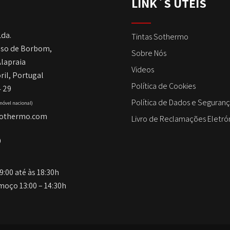
LINK´S ÚTEIS
Lda.
Tintas Sothermo
so de Borbom,
Sobre Nós
Alapraia
Videos
ril, Portugal
Política de Cookies
4 29
Política de Dados e Seguran
móvel nacional)
sothermo.com
Livro de Reclamações Eletró
O
9:00 até às 18:30h
moço 13:00 – 14:30h