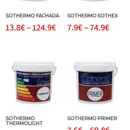
SOTHERMO FACHADA
SOTHERMO SOTHEX
Price
Price
13.8
€
–
124.9
€
7.9
€
–
74.9
€
range:
range
13.8€
7.9€
through
thro
124.9€
74.9€
SOTHERMO
SOTHERMO PRIMER
THERMOLIGHT
Price