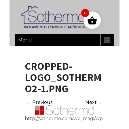
0
Menu
CROPPED-
LOGO_SOTHERM
O2-1.PNG
← Previous
Next →
http://sothermo.com/wp_magi/wp
-