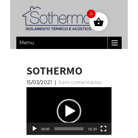
0
Menu
SOTHERMO
15/03/2021
|
Sem comentários
Reprodutor
de
vídeo
00:00
01:33