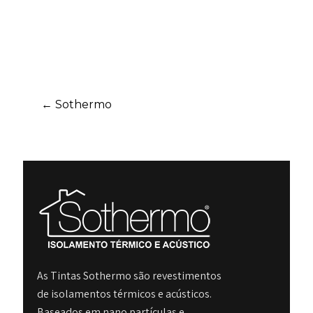
POST
←
Sothermo
NAVIGATION
As Tintas Sothermo são revestimentos
de isolamentos térmicos e acústicos.
Baseados em nano partículas e